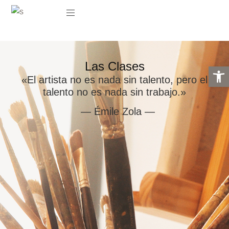
Las Clases
Abrir 
«El artista no es nada sin talento, pero el
talento no es nada sin trabajo.»
— Émile Zola —